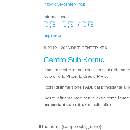
info@dive-center-krk.it
Internazionale:
🇩🇪
🇺🇸 / 🇬🇧
Impronta
© 2012 - 2026 DIVE CENTER KRK
Centro Sub Kornic
Il nostro centro immersioni si trova direttament
isole di
Krk
,
Plavnik
,
Cres
e
Prvic
.
I corsi di immersione
PADI
, dal principiante al 
Inoltre, offriamo molti servizi extra come
immer
immersioni con nitrox
e molto altro.
Il tuo nome (campo obbligatorio)