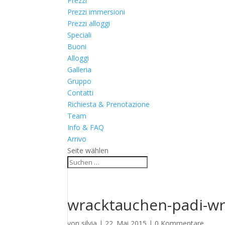
Prezzi
Prezzi immersioni
Prezzi alloggi
Speciali
Buoni
Alloggi
Galleria
Gruppo
Contatti
Richiesta & Prenotazione
Team
Info & FAQ
Arrivo
Seite wählen
wracktauchen-padi-wr
von
silvia
|
22. Mai 2015
|
0 Kommentare