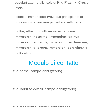
popolari attorno alle isole di
Krk
,
Plavnik
,
Cres
e
Prvic
.
I corsi di immersione
PADI
, dal principiante al
professionista, iniziano più volte a settimana.
Inoltre, offriamo molti servizi extra come
immersioni notturne
,
immersioni da riva
,
immersioni su relitti
,
immersioni per bambini
,
immersioni di prova
,
immersioni con nitrox
e
molto altro.
Modulo di contatto
Il tuo nome (campo obbligatorio)
Il tuo indirizzo e-mail (campo obbligatorio)
Il tuo messaggio (campo obbligatorio)